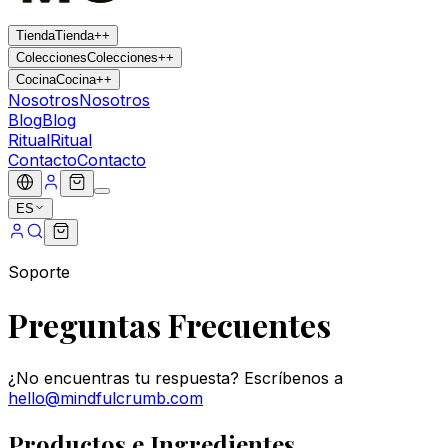
Tienda
Tienda
+
+
Colecciones
Colecciones
+
+
Cocina
Cocina
+
+
Nosotros
Nosotros
Blog
Blog
Ritual
Ritual
Contacto
Contacto
ES
Soporte
Preguntas Frecuentes
¿No encuentras tu respuesta? Escríbenos a
hello@mindfulcrumb.com
Productos e Ingredientes