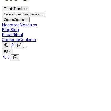
Tienda
Tienda
+
+
Colecciones
Colecciones
+
+
Cocina
Cocina
+
+
Nosotros
Nosotros
Blog
Blog
Ritual
Ritual
Contacto
Contacto
ES