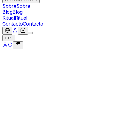
Sobre
Sobre
Blog
Blog
Ritual
Ritual
Contacto
Contacto
PT
01
Prepara o Espumador