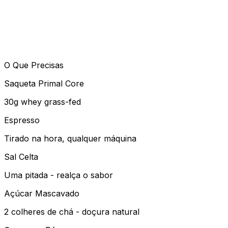
05
Decora e Desfruta
Termina com uma leve camada de cacau em pó. O que ten
sementes, sem inchaço.
O Que Precisas
Saqueta Primal Core
30g whey grass-fed
Espresso
Tirado na hora, qualquer máquina
Sal Celta
Uma pitada - realça o sabor
Açúcar Mascavado
2 colheres de chá - doçura natural